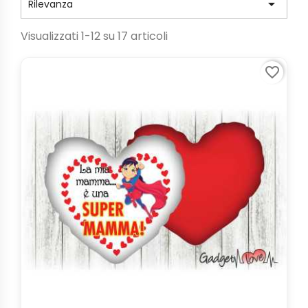

Rilevanza
Visualizzati 1-12 su 17 articoli
favorite_border