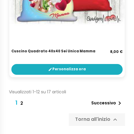
Cuscino Quadrato 40x40 Sei Unica Mamma
8,00 €
Personalizza ora
edit
Visualizzati 1-12 su 17 articoli
1

Successivo
2
Torna all'inizio
