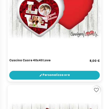
Cuscino Cuore 40x40 Love
8,00 €
Personalizza ora
edit
favorite_border