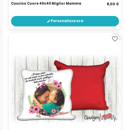
Cuscino Cuore 40x40 Miglior Mamma
8,00 €
Personalizza ora
edit
favorite_border