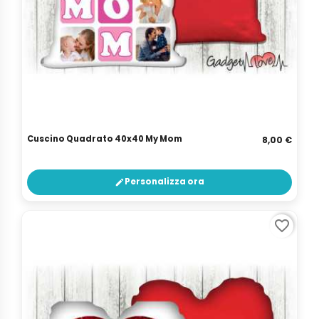
Cuscino Quadrato 40x40 My Mom
8,00 €
Personalizza ora
edit
favorite_border