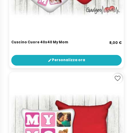
Cuscino Cuore 40x40 My Mom
8,00 €
Personalizza ora
edit
favorite_border