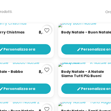
rodotti.
Ord
favorite_border
rry Chistmas
8,00 €
Body Natale - Buon Natal
Personalizza ora
Personalizza or
edit
edit
favorite_border
tale - Babbo
8,00 €
Body Natale - A Natale
Siamo Tutti Più Buoni
Personalizza ora
Personalizza or
edit
edit
favorite_border