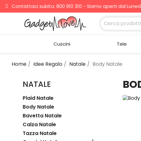
Contattaci subito: 800 910 310 - Siamo aperti dal Lunedì 
Cuscini
Tele
Home
Idee Regalo
Natale
Body Natale
BO
NATALE
Plaid Natale
Body Natale
Bavetta Natale
Calza Natale
Tazza Natale