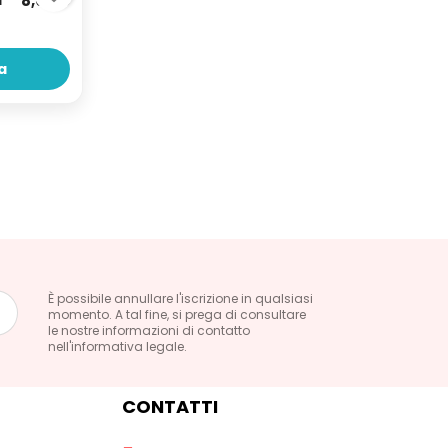
i
8,00 €
a
È possibile annullare l'iscrizione in qualsiasi
momento. A tal fine, si prega di consultare
le nostre informazioni di contatto
nell'informativa legale.
CONTATTI