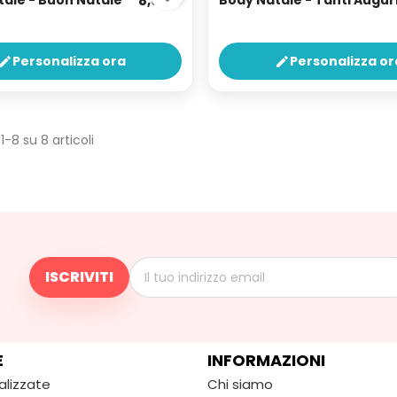
ale - Buon Natale
8,00 €
Body Natale - Tanti Augur
Personalizza ora
Personalizza or
edit
edit
 1-8 su 8 articoli
E
INFORMAZIONI
alizzate
Chi siamo