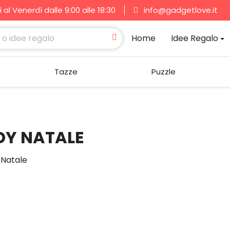
al Venerdì dalle 9:00 alle 18:30
info@gadgetlove.it
Home
Idee Regalo
Tazze
Puzzle
DY NATALE