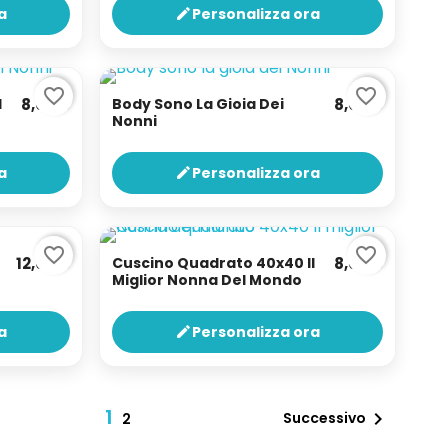
a
Personalizza ora
edit
favorite_border
favorite_border
l
8,00 €
Body Sono La Gioia Dei
8,00 €
Nonni
a
Personalizza ora
edit
favorite_border
favorite_border
12,00 €
Cuscino Quadrato 40x40 Il
8,00 €
Miglior Nonna Del Mondo
a
Personalizza ora
edit
1

Successivo
2