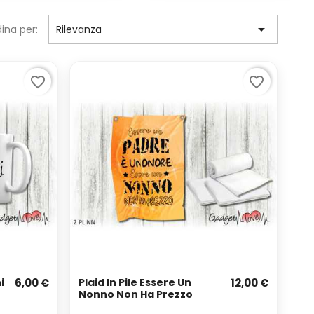

ina per:
Rilevanza
favorite_border
favorite_border
i
6,00 €
Plaid In Pile Essere Un
12,00 €
Nonno Non Ha Prezzo