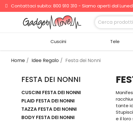
Contattaci subito: 800 910 310 - Siamo aperti dal Lunedì 
Cuscini
Tele
Home
Idee Regalo
Festa dei Nonni
FES
FESTA DEI NONNI
CUSCINI FESTA DEI NONNI
Manifes
racchiud
PLAID FESTA DEI NONNI
tante i
TAZZA FESTA DEI NONNI
Stupisci
BODY FESTA DEI NONNI
e il loro