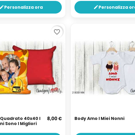
Personalizza ora
Personalizza or
edit
edit
favorite_border
 Quadrato 40x40 I
8,00 €
Body Amo I Miei Nonni
i Sono I Migliori