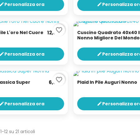
Personalizza ora
Personalizza or
edit
edit
favorite_border
Pile L'oro Nel Cuore
12,00 €
Cuscino Quadrato 40x40 I
Nonno Migliore Del Mondo
Personalizza ora
Personalizza or
edit
edit
favorite_border
assica Super
6,00 €
Plaid In Pile Auguri Nonno
Personalizza ora
Personalizza or
edit
edit
1-12 su 21 articoli