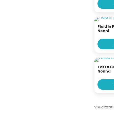
Plaid In 
Nonni
Tazza Cl
Nonna
Visualizzati 