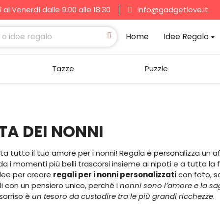
al Venerdì dalle 9:00 alle 18:30
info@gadgetlove.it
Home
Idee Regalo
Tazze
Puzzle
TA DEI NONNI
ta tutto il tuo amore per i nonni! Regala e personalizza un
a i momenti più belli trascorsi insieme ai nipoti e a tutta la
dee per creare
regali per i nonni personalizzati
con foto, sc
li con un pensiero unico, perché i
nonni sono l’amore e la sa
 sorriso è
un tesoro da custodire tra le più grandi ricchezze
.