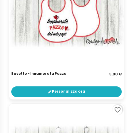
Bavetto - Innamorata Pazza
5,00 €
Personalizza ora
edit
favorite_border