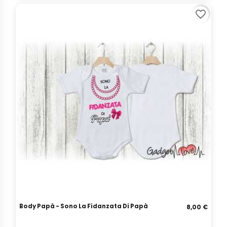
favorite_border
Body Papà - Sono La Fidanzata Di Papà
8,00 €