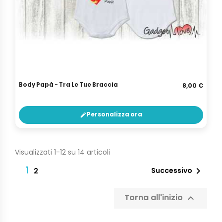
Body Papà - Tra Le Tue Braccia
8,00 €
Personalizza ora
edit
Visualizzati 1-12 su 14 articoli
1

Successivo
2
Torna all'inizio
