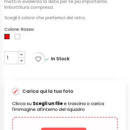
metti in evidenza la data per te più importante.
Imbottitura compresa.
Scegli il colore che preferisci del retro.
Colore: Rosso
Bianco
Rosso
favorite_border
In Stock

Carica qui la tua foto
Clicca su
Scegli un file
e trascina o carica
l'immagine all'interno del riquadro