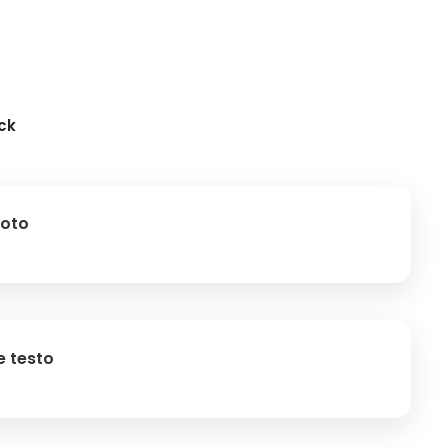
ock
foto
e testo