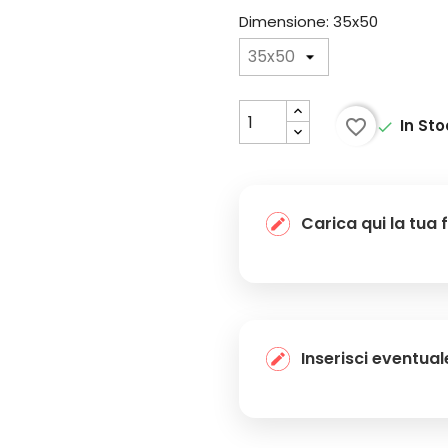
Dimensione: 35x50
favorite_border
In St

Carica qui la tua 
Inserisci eventual