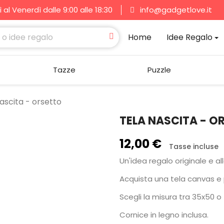
al Venerdì dalle 9:00 alle 18:30
info@gadgetlove.it
Home
Idee Regalo
Tazze
Puzzle
ascita - orsetto
TELA NASCITA - O
12,00 €
Tasse incluse
Un'idea regalo originale e all
Acquista una tela canvas e p
Scegli la misura tra 35x50 o
Cornice in legno inclusa.