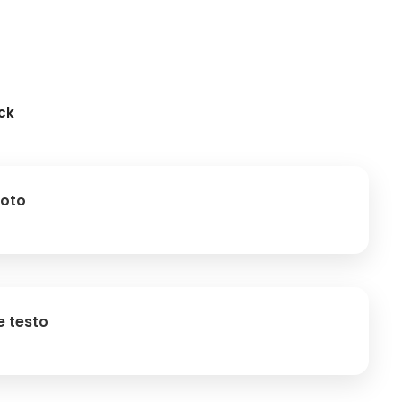
ock
foto
e testo