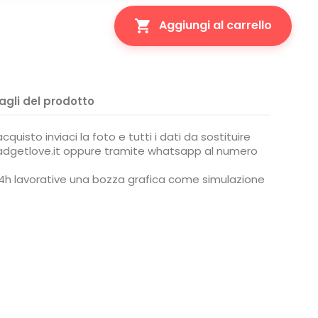

Aggiungi al carrello
agli del prodotto
quisto inviaci la foto e tutti i dati da sostituire
adgetlove.it oppure tramite whatsapp al numero
i 24h lavorative una bozza grafica come simulazione
.