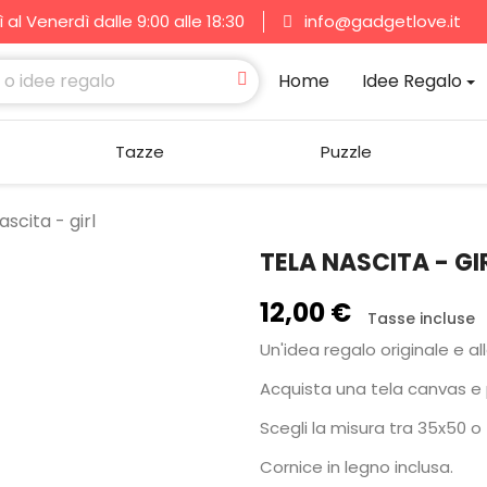
al Venerdì dalle 9:00 alle 18:30
info@gadgetlove.it
Home
Idee Regalo
Tazze
Puzzle
ascita - girl
TELA NASCITA - GI
12,00 €
Tasse incluse
Un'idea regalo originale e all
Acquista una tela canvas e p
Scegli la misura tra 35x50 o
Cornice in legno inclusa.