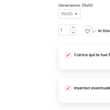
Dimensione: 35x50
favorite_border
In St

Carica qui la tua 
Inserisci eventual