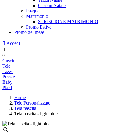
Tazza Natale
Cuscini Natale
Pasqua
Matrimonio
STRISCIONE MATRIMONIO
Promo Estive
Promo del mese
Accedi
0
Cuscini
Tele
Tazze
Puzzle
Baby
Plaid
Home
Tele Personalizzate
Tela nascita
Tela nascita - light blue
search