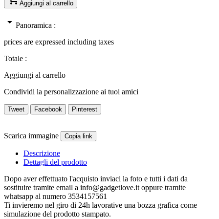
Aggiungi al carrello
arrow_drop_down
Panoramica :
prices are expressed including taxes
Totale :
Aggiungi al carrello
Condividi la personalizzazione ai tuoi amici
Tweet
Facebook
Pinterest
Scarica immagine
Copia link
Descrizione
Dettagli del prodotto
Dopo aver effettuato l'acquisto inviaci la foto e tutti i dati da
sostituire tramite email a info@gadgetlove.it oppure tramite
whatsapp al numero 3534157561
Ti invieremo nel giro di 24h lavorative una bozza grafica come
simulazione del prodotto stampato.