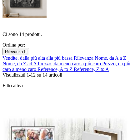
Ci sono 14 prodotti.
Ordina per:
Rilevanza

Vendite, dalla più alta alla più bassa
Rilevanza
Nome, da A a Z
Nome, da Z ad A
Prezzo, da meno caro a più caro
Prezzo, da più
caro a meno caro
Reference, A to Z
Reference, Z to A
Visualizzati 1-12 su 14 articoli
Filtri attivi