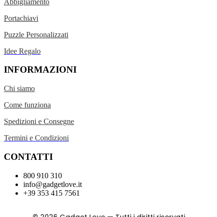
Abbigliamento
Portachiavi
Puzzle Personalizzati
Idee Regalo
INFORMAZIONI
Chi siamo
Come funziona
Spedizioni e Consegne
Termini e Condizioni
CONTATTI
800 910 310
info@gadgetlove.it
+39 353 415 7561
©
2026
Gadget Love — Tutti i diritti riservati