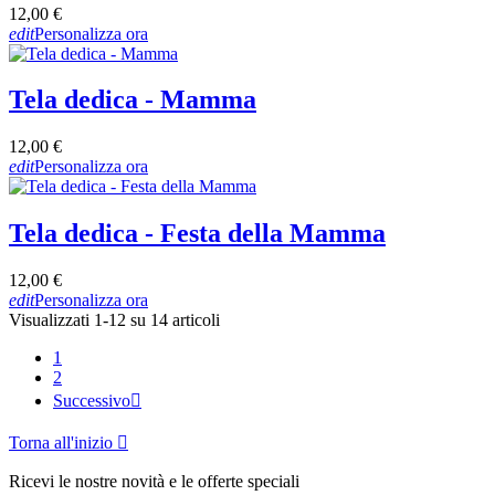
12,00 €
edit
Personalizza ora
Tela dedica - Mamma
12,00 €
edit
Personalizza ora
Tela dedica - Festa della Mamma
12,00 €
edit
Personalizza ora
Visualizzati 1-12 su 14 articoli
1
2
Successivo

Torna all'inizio

Ricevi le nostre novità e le offerte speciali