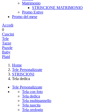
Matrimonio
STRISCIONE MATRIMONIO
Promo Estive
Promo del mese
Accedi
0
Cuscini
Tele
Tazze
Puzzle
Baby
Plaid
Home
Tele Personalizzate
STRISCIONI
Tela dedica
Tele Personalizzate
Tela con foto
Tela dedica
Tela multipannello
Tela nascita
Tela orologio