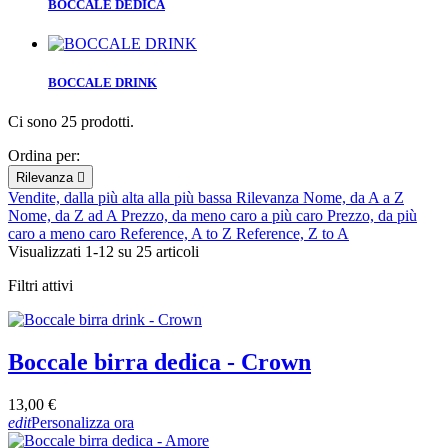
BOCCALE DEDICA
BOCCALE DRINK
Ci sono 25 prodotti.
Ordina per:
Rilevanza

Vendite, dalla più alta alla più bassa
Rilevanza
Nome, da A a Z
Nome, da Z ad A
Prezzo, da meno caro a più caro
Prezzo, da più
caro a meno caro
Reference, A to Z
Reference, Z to A
Visualizzati 1-12 su 25 articoli
Filtri attivi
Boccale birra dedica - Crown
13,00 €
edit
Personalizza ora